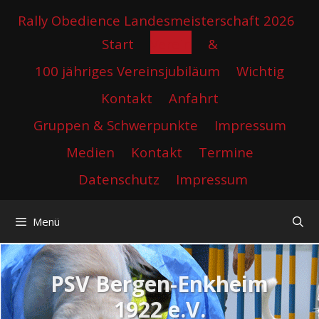
Zum
Rally Obedience Landesmeisterschaft 2026
Inhalt
Start
Verein
&
springen
100 jähriges Vereinsjubiläum
Wichtig
Kontakt
Anfahrt
Gruppen & Schwerpunkte
Impressum
Medien
Kontakt
Termine
Datenschutz
Impressum
Menü
PSV Bergen-Enkheim
1922 e.V.