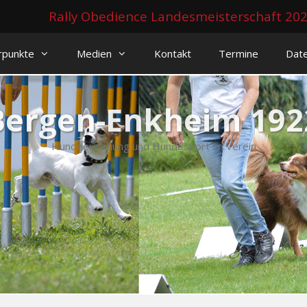
Rally Obedience Landesmeisterschaft 20
rpunkte
Medien
Kontakt
Termine
Dat
Bergen-Enkheim 1922
Hundeerziehung und Hundesport im Verein