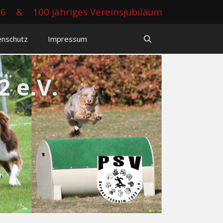
26
&
100 jähriges Vereinsjubiläum
enschutz
Impressum
 e.V.