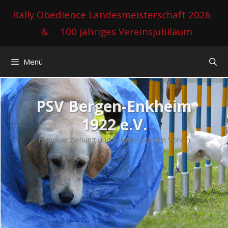
Zum
Rally Obedience Landesmeisterschaft 2026
Inhalt
&
100 jähriges Vereinsjubiläum
springen
Menü
PSV Bergen-Enkheim
1922 e.V.
Hundeerziehung und Hundesport im Verein