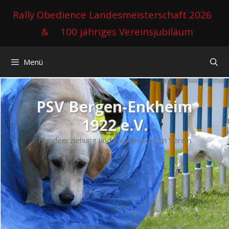
Zum
Rally Obedience Landesmeisterschaft 2026
Inhalt
&
100 jähriges Vereinsjubiläum
springen
Menü
PSV Bergen-Enkheim
1922 e.V.
Hundeerziehung und Hundesport im Verein