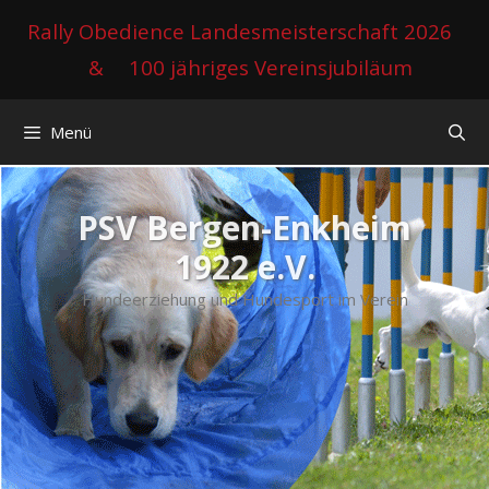
Zum
Rally Obedience Landesmeisterschaft 2026
Inhalt
&
100 jähriges Vereinsjubiläum
springen
Menü
PSV Bergen-Enkheim
1922 e.V.
Hundeerziehung und Hundesport im Verein