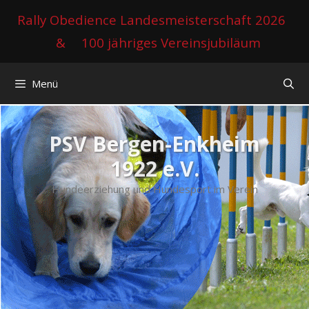
Zum
Rally Obedience Landesmeisterschaft 2026
Inhalt
&
100 jähriges Vereinsjubiläum
springen
Menü
PSV Bergen-Enkheim
1922 e.V.
Hundeerziehung und Hundesport im Verein