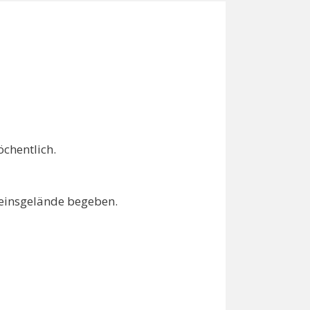
öchentlich.
reinsgelände begeben.