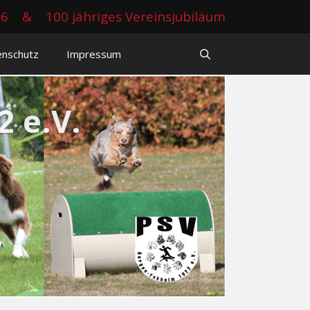
26
&
100 jähriges Vereinsjubiläum
enschutz
Impressum
 e.V.