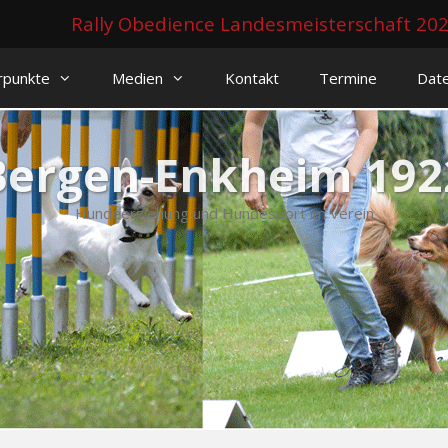
Rally Obedience Landesmeisterschaft 20
rpunkte
Medien
Kontakt
Termine
Dat
Bergen-Enkheim 1922
Hundeerziehung und Hundesport im Verein