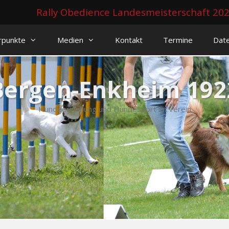
Rally Obedience Landesmeisterschaft 20
rpunkte
Medien
Kontakt
Termine
Dat
Bergen-Enkheim 1922
Hundeerziehung und Hundesport im Verein