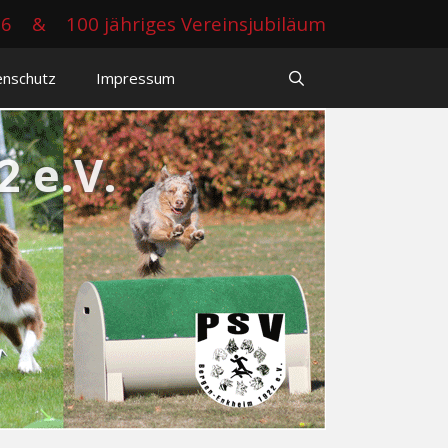
26
&
100 jähriges Vereinsjubiläum
enschutz
Impressum
 e.V.