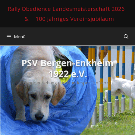
Zum
Rally Obedience Landesmeisterschaft 2026
Inhalt
&
100 jähriges Vereinsjubiläum
springen
Menü
PSV Bergen-Enkheim
1922 e.V.
Hundeerziehung und Hundesport im Verein