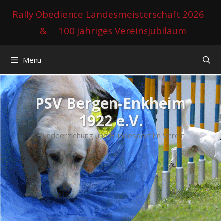
Zum
Rally Obedience Landesmeisterschaft 2026
Inhalt
&
100 jähriges Vereinsjubiläum
springen
Menü
PSV Bergen-Enkheim
1922 e.V.
Hundeerziehung und Hundesport im Verein