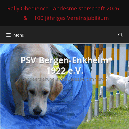
Zum
Rally Obedience Landesmeisterschaft 2026
Inhalt
&
100 jähriges Vereinsjubiläum
springen
Menü
PSV Bergen-Enkheim
1922 e.V.
Hundeerziehung und Hundesport im Verein