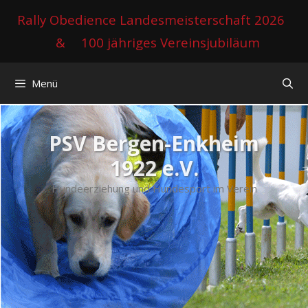
Zum
Rally Obedience Landesmeisterschaft 2026
Inhalt
&
100 jähriges Vereinsjubiläum
springen
Menü
PSV Bergen-Enkheim
1922 e.V.
Hundeerziehung und Hundesport im Verein