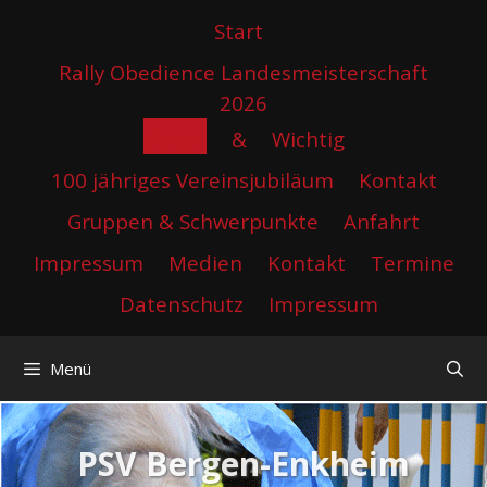
Zum
Start
Inhalt
springen
Rally Obedience Landesmeisterschaft
2026
Verein
&
Wichtig
100 jähriges Vereinsjubiläum
Kontakt
Gruppen & Schwerpunkte
Anfahrt
Impressum
Medien
Kontakt
Termine
Datenschutz
Impressum
Menü
PSV Bergen-Enkheim