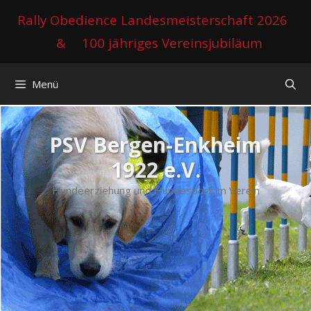
Zum
Rally Obedience Landesmeisterschaft 2026
Inhalt
&
100 jähriges Vereinsjubiläum
springen
Menü
PSV Bergen-Enkheim
1922 e.V.
Hundeerziehung und Hundesport im Verein