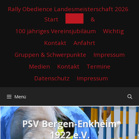
Zum
Rally Obedience Landesmeisterschaft 2026
Inhalt
Start
Verein
&
springen
100 jähriges Vereinsjubiläum
Wichtig
Kontakt
Anfahrt
Gruppen & Schwerpunkte
Impressum
Medien
Kontakt
Termine
Datenschutz
Impressum
Menü
PSV Bergen-Enkheim
1922 e.V.