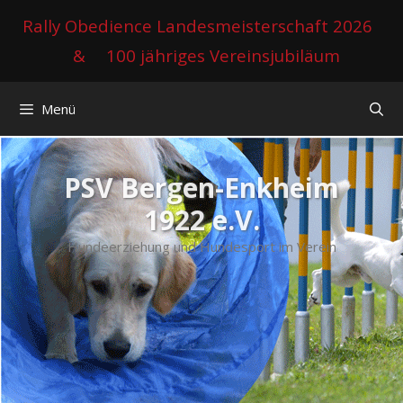
Zum
Rally Obedience Landesmeisterschaft 2026
Inhalt
&
100 jähriges Vereinsjubiläum
springen
Menü
PSV Bergen-Enkheim
1922 e.V.
Hundeerziehung und Hundesport im Verein