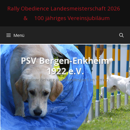
Zum
Rally Obedience Landesmeisterschaft 2026
Inhalt
&
100 jähriges Vereinsjubiläum
springen
Menü
PSV Bergen-Enkheim
1922 e.V.
Hundeerziehung und Hundesport im Verein