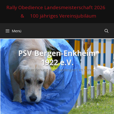
Zum
Rally Obedience Landesmeisterschaft 2026
Inhalt
&
100 jähriges Vereinsjubiläum
springen
Menü
PSV Bergen-Enkheim
1922 e.V.
Hundeerziehung und Hundesport im Verein