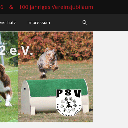
26
&
100 jähriges Vereinsjubiläum
enschutz
Impressum
 e.V.