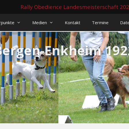
Rally Obedience Landesmeisterschaft 20
rpunkte
Medien
Kontakt
Termine
Dat
Bergen-Enkheim 1922
Hundeerziehung und Hundesport im Verein